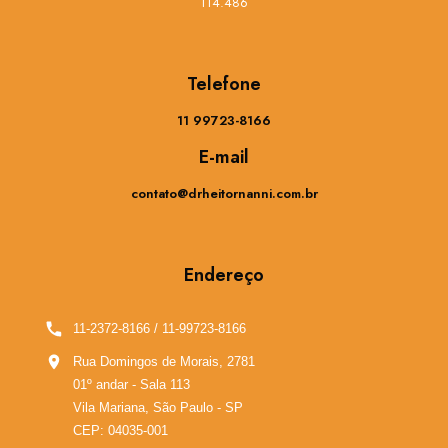
114.486
Telefone
11 99723-8166
E-mail
contato@drheitornanni.com.br
Endereço
11-2372-8166
/
11-99723-8166
Rua Domingos de Morais, 2781
01º andar - Sala 113
Vila Mariana, São Paulo - SP
CEP: 04035-001